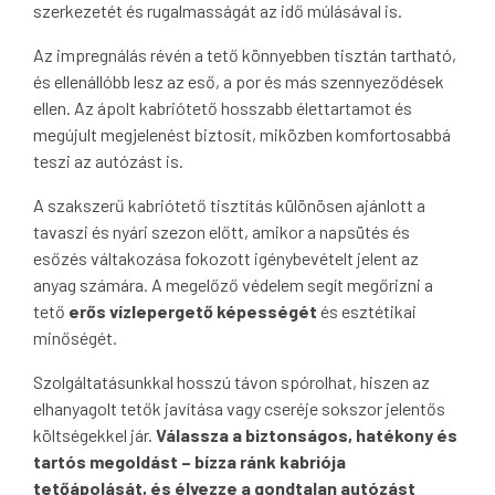
szerkezetét és rugalmasságát az idő múlásával is.
Az impregnálás révén a tető könnyebben tisztán tartható,
és ellenállóbb lesz az eső, a por és más szennyeződések
ellen. Az ápolt kabriótető hosszabb élettartamot és
megújult megjelenést biztosít, miközben komfortosabbá
teszi az autózást is.
A szakszerű kabriótető tisztítás különösen ajánlott a
tavaszi és nyári szezon előtt, amikor a napsütés és
esőzés váltakozása fokozott igénybevételt jelent az
anyag számára. A megelőző védelem segít megőrizni a
tető
erős vízlepergető képességét
és esztétikai
minőségét.
Szolgáltatásunkkal hosszú távon spórolhat, hiszen az
elhanyagolt tetők javítása vagy cseréje sokszor jelentős
költségekkel jár.
Válassza a biztonságos, hatékony és
tartós megoldást – bízza ránk kabriója
tetőápolását, és élvezze a gondtalan autózást