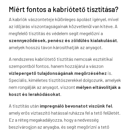
Miért fontos a kabriótető tisztítása?
A kabriók vászonteteje különleges ápolást igényel, mivel
az időjárás viszontagságainak közvetlenül van kitéve. A
megfelelő tisztítás és védelem segít megelőzni a
szennyeződések, penész és zöldülés kialakulását
,
amelyek hosszú távon károsíthatják az anyagot.
A rendszeres kabriótető tisztítás nemcsak esztétikai
szempontból fontos, hanem hozzájárul a vászon
vízlepergető tulajdonságának megőrzéséhez
is.
Speciális, kíméletes tisztítószerekkel dolgozunk, amelyek
nem rongálják az anyagot, viszont
mélyen eltávolítják a
koszt és lerakódásokat
.
A tisztítás után
impregnáló bevonatot viszünk fel
,
amely erős víztaszító hatással ruházza fel a tető felületét.
Ez a réteg megakadályozza, hogy a nedvesség
beszivárogjon az anyagba, és segít megőrizni a tető