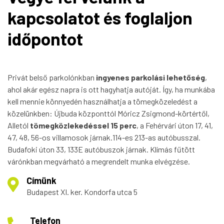
kapcsolatot és foglaljon
időpontot
Privát belső parkolónkban
ingyenes parkolási lehetőség
,
ahol akár egész napra is ott hagyhatja autóját. Így, ha munkába
kell mennie könnyedén használhatja a tömegközeledést a
közelünkben: Újbuda központtól Móricz Zsigmond-körtértől,
Alletól
tömegközlekedéssel 15 perc
, a Fehérvári úton 17, 41,
47, 48, 56-os villamosok járnak.114-es 213-as autóbusszal.
Budafoki úton 33, 133E autóbuszok járnak. Klímás fűtött
várónkban megvárható a megrendelt munka elvégzése.
Címünk
Budapest XI. ker. Kondorfa utca 5
Telefon