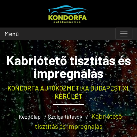
Menü
Kabriótető tisztítás és
impregnálás
KONDORFA AUTÓKOZMETIKA BUDAPEST XI.
KERÜLET
Kabriótető
Kezdőlap
Szolgáltatások
tisztítás és impregnálás