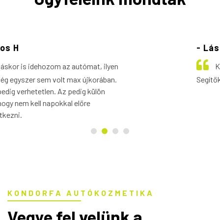
- László C
Korrekt áron, gyorsan dolgoznak.
Segítőkészek.
KONDORFA AUTÓKOZMETIKA
Vegye fel velünk a